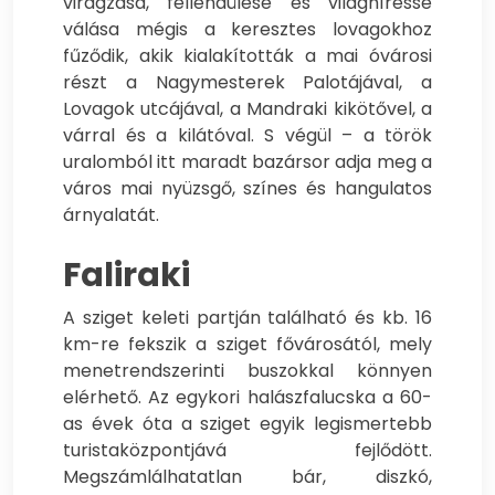
virágzása, fellendülése és világhíressé
válása mégis a keresztes lovagokhoz
fűződik, akik kialakították a mai óvárosi
részt a Nagymesterek Palotájával, a
Lovagok utcájával, a Mandraki kikötővel, a
várral és a kilátóval. S végül – a török
uralomból itt maradt bazársor adja meg a
város mai nyüzsgő, színes és hangulatos
árnyalatát.
Faliraki
A sziget keleti partján található és kb. 16
km-re fekszik a sziget fővárosától, mely
menetrendszerinti buszokkal könnyen
elérhető. Az egykori halászfalucska a 60-
as évek óta a sziget egyik legismertebb
turistaközpontjává fejlődött.
Megszámlálhatatlan bár, diszkó,