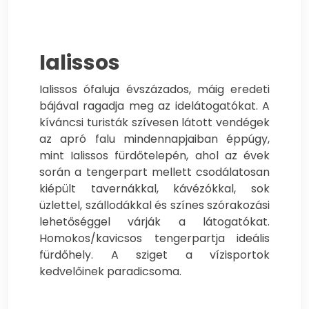
Ialissos
Ialissos ófaluja évszázados, máig eredeti
bájával ragadja meg az idelátogatókat. A
kíváncsi turisták szívesen látott vendégek
az apró falu mindennapjaiban éppúgy,
mint Ialissos fürdőtelepén, ahol az évek
során a tengerpart mellett csodálatosan
kiépült tavernákkal, kávézókkal, sok
üzlettel, szállodákkal és színes szórakozási
lehetőséggel várják a látogatókat.
Homokos/kavicsos tengerpartja ideális
fürdőhely. A sziget a vízisportok
kedvelőinek paradicsoma.