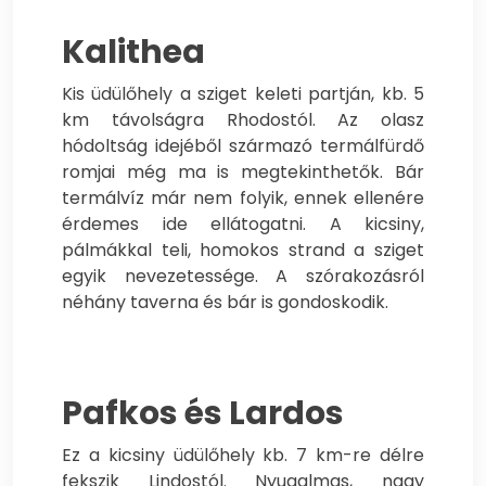
Kalithea
Kis üdülőhely a sziget keleti partján, kb. 5
km távolságra Rhodostól. Az olasz
hódoltság idejéből származó termálfürdő
romjai még ma is megtekinthetők. Bár
termálvíz már nem folyik, ennek ellenére
érdemes ide ellátogatni. A kicsiny,
pálmákkal teli, homokos strand a sziget
egyik nevezetessége. A szórakozásról
néhány taverna és bár is gondoskodik.
Pafkos és Lardos
Ez a kicsiny üdülőhely kb. 7 km-re délre
fekszik Lindostól. Nyugalmas, nagy