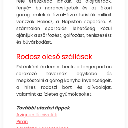
felé ereszkedő lankák, az olajfaerdők,
fenyő- és narancsligetek és az ókori
görög emlékek évről-évre turisták millióit
vonzzák Héliosz, a Napisten szigetére. A
számtalan sportolási lehetőség közül
ajánljuk a szörfözést, golfozást, teniszezést
és búvárkodást.
Rodosz olcsó szállások
Esténként érdemes beülni a tengerparton
sorakozó tavernák egyikébe és
megkóstolni a görög konyha ínyencségeit,
a híres rodoszi bort és olívaolajat,
valamint az ízletes gyümölcsöket.
További utazási tippek
Avignon látnivalók
Piran