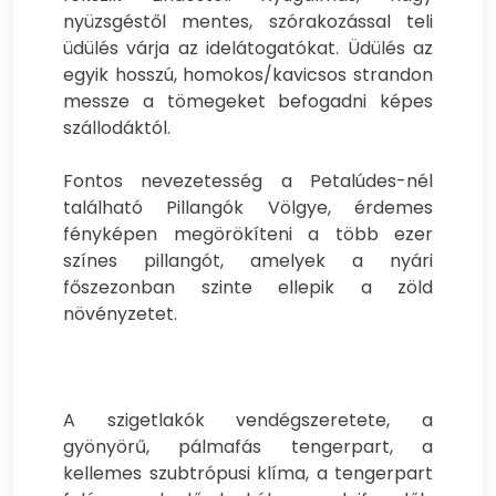
nyüzsgéstől mentes, szórakozással teli
üdülés várja az idelátogatókat. Üdülés az
egyik hosszú, homokos/kavicsos strandon
messze a tömegeket befogadni képes
szállodáktól.
Fontos nevezetesség a Petalúdes-nél
található Pillangók Völgye, érdemes
fényképen megörökíteni a több ezer
színes pillangót, amelyek a nyári
főszezonban szinte ellepik a zöld
növényzetet.
A szigetlakók vendégszeretete, a
gyönyörű, pálmafás tengerpart, a
kellemes szubtrópusi klíma, a tengerpart