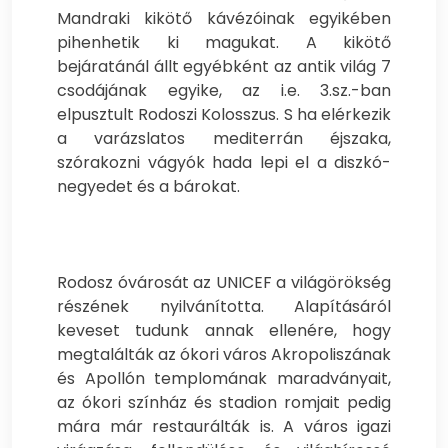
Mandraki kikötő kávézóinak egyikében
pihenhetik ki magukat. A kikötő
bejáratánál állt egyébként az antik világ 7
csodájának egyike, az i.e. 3.sz.-ban
elpusztult Rodoszi Kolosszus. S ha elérkezik
a varázslatos mediterrán éjszaka,
szórakozni vágyók hada lepi el a diszkó-
negyedet és a bárokat.
Rodosz óvárosát az UNICEF a világörökség
részének nyilvánította. Alapításáról
keveset tudunk annak ellenére, hogy
megtalálták az ókori város Akropoliszának
és Apollón templomának maradványait,
az ókori színház és stadion romjait pedig
mára már restaurálták is. A város igazi