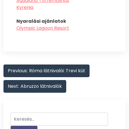
Aqualand Torremolinos
Kyrenia
Nyaralási ajánlatok
Olympic Lagoon Resort
Bejegyzés
Previous:
Róma látnivalói: Trevi kút
navigáció
Next:
Abruzzo látnivalók
Keresés: