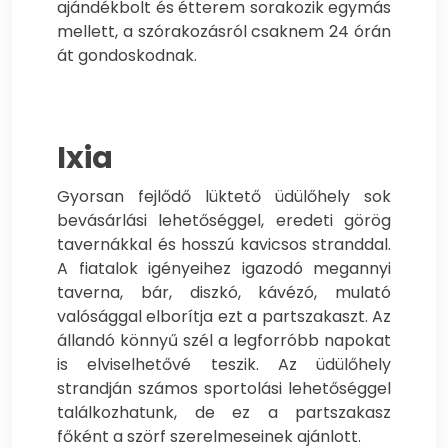
ajándékbolt és étterem sorakozik egymás
mellett, a szórakozásról csaknem 24 órán
át gondoskodnak.
Ixia
Gyorsan fejlődő lüktető üdülőhely sok
bevásárlási lehetőséggel, eredeti görög
tavernákkal és hosszú kavicsos stranddal.
A fiatalok igényeihez igazodó megannyi
taverna, bár, diszkó, kávézó, mulató
valósággal elborítja ezt a partszakaszt. Az
állandó könnyű szél a legforróbb napokat
is elviselhetővé teszik. Az üdülőhely
strandján számos sportolási lehetőséggel
találkozhatunk, de ez a partszakasz
főként a szörf szerelmeseinek ajánlott.