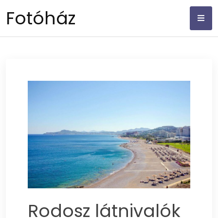
Skip
Fotóház
to
content
Rodosz látnivalók