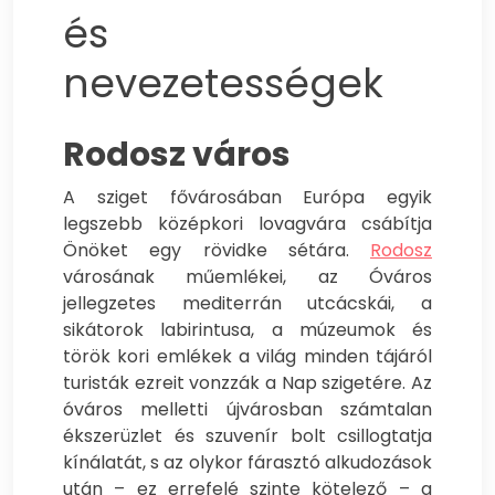
és
nevezetességek
Rodosz város
A sziget fővárosában Európa egyik
legszebb középkori lovagvára csábítja
Önöket egy rövidke sétára.
Rodosz
városának műemlékei, az Óváros
jellegzetes mediterrán utcácskái, a
sikátorok labirintusa, a múzeumok és
török kori emlékek a világ minden tájáról
turisták ezreit vonzzák a Nap szigetére.
Az
óváros melletti újvárosban számtalan
ékszerüzlet és szuvenír bolt csillogtatja
kínálatát, s az olykor fárasztó alkudozások
után – ez errefelé szinte kötelező – a