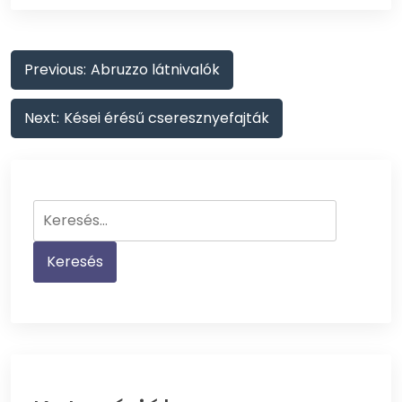
Bejegyzés
Previous:
Abruzzo látnivalók
navigáció
Next:
Kései érésű cseresznyefajták
Keresés: