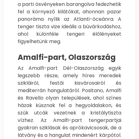
a parti ösvényeken barangolva fedezhetik
fel a környező kilátókat, ahonnan pazar
panoráma nyílik az Atlanti-óceánra. A
tenger tiszta vize ideális a búvárkodáshoz,
ahol különféle tengeri élőlényeket
figyelhetünk meg.
Amalfi-part, Olaszország
Az Amalfi-part Dél-Olaszország egyik
legszebb része, amely híres meredek
szikláiról, festői kisvárosairól és
mediterrán hangulatáról. Positano, Amalfi
és Ravello olyan települések, ahol színes
házak kúsznak fel a hegyoldalakon, és
szűk utcák vezetnek a kristálytiszta
vízhez. Az Amalfi-part tengerpartjai
gyakran sziklásak és aprókavicsosak, de a
látvány és a hangulat mindenért kárpótol.