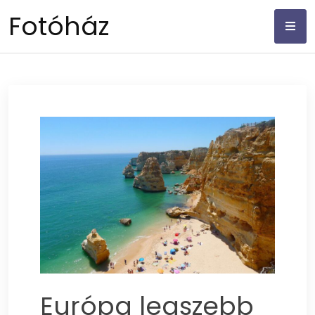
Skip
Fotóház
to
content
Európa legszebb