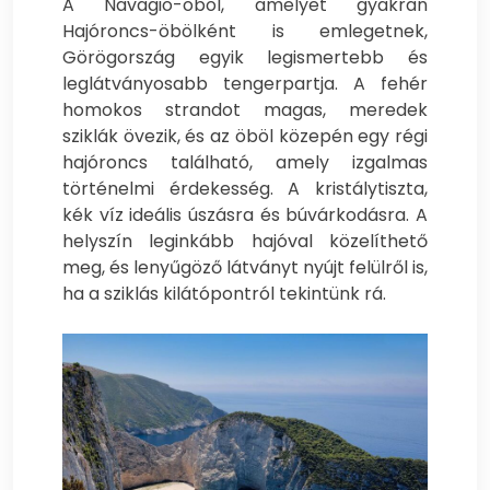
A Navagio-öböl, amelyet gyakran
Hajóroncs-öbölként is emlegetnek,
Görögország egyik legismertebb és
leglátványosabb tengerpartja. A fehér
homokos strandot magas, meredek
sziklák övezik, és az öböl közepén egy régi
hajóroncs található, amely izgalmas
történelmi érdekesség. A kristálytiszta,
kék víz ideális úszásra és búvárkodásra. A
helyszín leginkább hajóval közelíthető
meg, és lenyűgöző látványt nyújt felülről is,
ha a sziklás kilátópontról tekintünk rá.