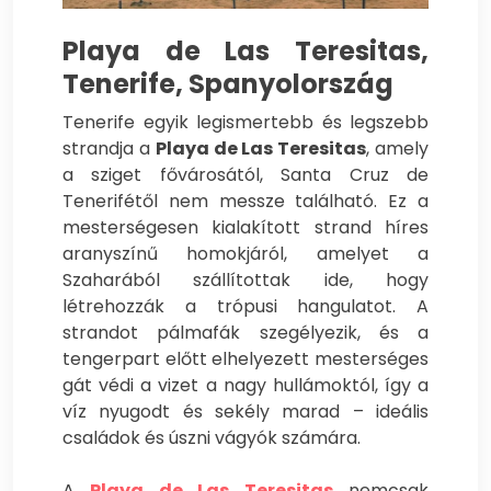
Playa de Las Teresitas
,
Tenerife, Spanyolország
Tenerife egyik legismertebb és legszebb
strandja a
Playa de Las Teresitas
, amely
a sziget fővárosától, Santa Cruz de
Tenerifétől nem messze található. Ez a
mesterségesen kialakított strand híres
aranyszínű homokjáról, amelyet a
Szaharából szállítottak ide, hogy
létrehozzák a trópusi hangulatot. A
strandot pálmafák szegélyezik, és a
tengerpart előtt elhelyezett mesterséges
gát védi a vizet a nagy hullámoktól, így a
víz nyugodt és sekély marad – ideális
családok és úszni vágyók számára.
A
Playa de Las Teresitas
nemcsak