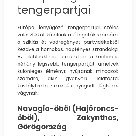
tengerpartjai
Európa lenyűgöző tengerpartjai széles
választékot kínálnak a látogatók számára,
a sziklás és vadregényes partvidékektől
kezdve a homokos, napfényes strandokig.
Az alábbiakban bemutatom a kontinens
néhány legszebb tengerpartját, amelyek
különleges élményt nyújtanak mindazok
számára, akik gyönyörű kilátásra,
kristálytiszta vízre és nyugodt légkörre
vágynak.
Navagio-öböl (Hajóroncs-
öböl), Zakynthos,
Görögország