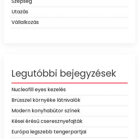
Szépség
Utazás
Vállalkozás
Legutóbbi bejegyzések
Nucleofill eyes kezelés
Brüsszel környéke látnivalók
Modern konyhabútor színek
Kései érésű cseresznyefajták
Európa legszebb tengerpartjai