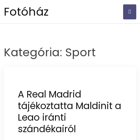
Skip
Fotóház
to
content
Kategória:
Sport
A Real Madrid
tájékoztatta Maldinit a
Leao iránti
szándékairól