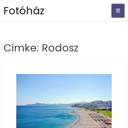
Skip
Fotóház
to
content
Címke:
Rodosz