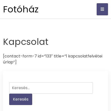
Skip
Fotóház
to
content
Kapcsolat
[contact-form-7 id=”133″ title=”1 kapcsolatfelvétei
űrlap”]
Keresés: