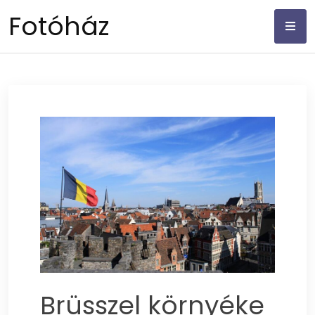
Skip
Fotóház
to
content
Brüsszel környéke