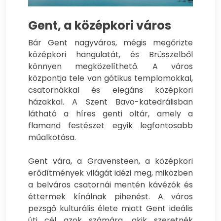
Gent, a középkori város
Bár Gent nagyváros, mégis megőrizte
középkori hangulatát, és Brüsszelből
könnyen megközelíthető. A város
központja tele van gótikus templomokkal,
csatornákkal és elegáns középkori
házakkal. A Szent Bavo-katedrálisban
látható a híres genti oltár, amely a
flamand festészet egyik legfontosabb
műalkotása.
Gent vára, a Gravensteen, a középkori
erődítmények világát idézi meg, miközben
a belváros csatornái mentén kávézók és
éttermek kínálnak pihenést. A város
pezsgő kulturális élete miatt Gent ideális
úti cél azok számára, akik szeretnék