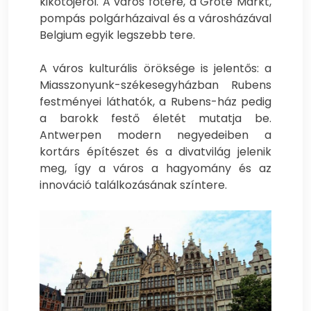
kikötőjéről. A város főtere, a Grote Markt,
pompás polgárházaival és a városházával
Belgium egyik legszebb tere.
A város kulturális öröksége is jelentős: a
Miasszonyunk-székesegyházban Rubens
festményei láthatók, a Rubens-ház pedig
a barokk festő életét mutatja be.
Antwerpen modern negyedeiben a
kortárs építészet és a divatvilág jelenik
meg, így a város a hagyomány és az
innováció találkozásának színtere.