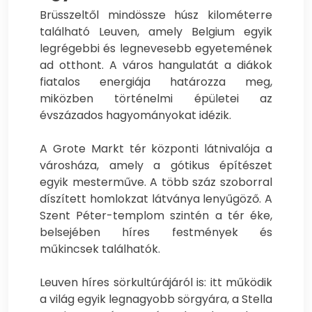
Brüsszeltől mindössze húsz kilométerre
található Leuven, amely Belgium egyik
legrégebbi és legnevesebb egyetemének
ad otthont. A város hangulatát a diákok
fiatalos energiája határozza meg,
miközben történelmi épületei az
évszázados hagyományokat idézik.
A Grote Markt tér központi látnivalója a
városháza, amely a gótikus építészet
egyik mesterműve. A több száz szoborral
díszített homlokzat látványa lenyűgöző. A
Szent Péter-templom szintén a tér éke,
belsejében híres festmények és
műkincsek találhatók.
Leuven híres sörkultúrájáról is: itt működik
a világ egyik legnagyobb sörgyára, a Stella