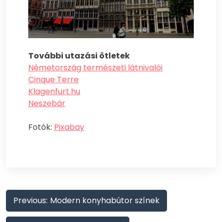
További utazási ötletek
Németország természeti látnivalói
Cinque Terre
Klagenfurt.hu
Neszebár
Fotók:
Pixabay
Bejegyzés
Previous:
Modern konyhabútor színek
navigáció