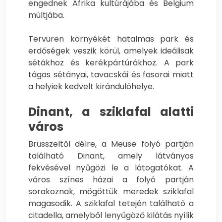
engednek Afrika kultúrájába és Belgium
múltjába.
Tervuren környékét hatalmas park és
erdőségek veszik körül, amelyek ideálisak
sétákhoz és kerékpártúrákhoz. A park
tágas sétányai, tavacskái és fasorai miatt
a helyiek kedvelt kirándulóhelye.
Dinant, a sziklafal alatti
város
Brüsszeltől délre, a Meuse folyó partján
található Dinant, amely látványos
fekvésével nyűgözi le a látogatókat. A
város színes házai a folyó partján
sorakoznak, mögöttük meredek sziklafal
magasodik. A sziklafal tetején található a
citadella, amelyből lenyűgöző kilátás nyílik