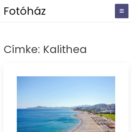
Skip
Fotóház
to
content
Címke:
Kalithea