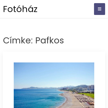
Skip
Fotóház
to
content
Címke:
Pafkos