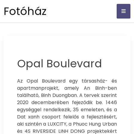
Skip
Fotóház
to
content
Opal Boulevard
Az Opal Boulevard egy társasház- és
apartmanprojekt, amely An Binh-ben
található, Binh Duongban. A tervek szerint
2020 decemberében fejeződik be. 1446
egységgel rendelkezik, 35 emeleten, és a
Dat xanh csoport felelős a fejlesztésért,
aki szintén a LUXCITY, a Phuoc Hung Urban
és 4S RIVERSIDE LINH DONG projektekért