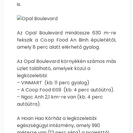
is.
Az Opal Boulevard mindössze 630 m-re
fekszik a Co.op Food An Binh épületétől,
amely 8 perc alatt elérhető gyalog.
Az Opal Boulevard környékén számos más
üzlet található, amelyek közül a
legközelebbi:
– VINMART (kb. 11 perc gyalog)
– A Coop Food ĐS9 (kb. 4 perc autóútra).
– Ngoc Anh 2,1 km-re van (kb. 4 perc
autóútra).
A Hoan Hao Kórház a legközelebbi
egészségügyi intézmény, amely 990
méterre van (12 perc séta) a projekttől,