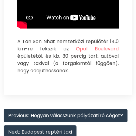
A Tan Son Nhat nemzetközi repülőtér 14,0
km-re fekszik az
Opal Boulevard
épületétől, és kb. 30 percig tart. autóval
vagy taxival (a forgalomtól függően),
hogy odajuthassanak.
Bejegyzés
Previous:
Hogyan válasszunk pályázatíró céget?
navigáció
Next:
Budapest reptéri taxi