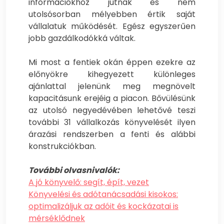
információkhoz jutnak és nem
utolsósorban mélyebben értik saját
vállalatuk működését. Egész egyszerűen
jobb gazdálkodókká váltak.
Mi most a fentiek okán éppen ezekre az
előnyökre kihegyezett különleges
ajánlattal jelenünk meg megnövelt
kapacitásunk erejéig a piacon. Bővülésünk
az utolsó negyedévében lehetővé teszi
további 31 vállalkozás könyvelését ilyen
árazási rendszerben a fenti és alábbi
konstrukciókban.
További olvasnivalók:
A jó könyvelő: segít, épít, vezet
Könyvelési és adótanácsadási kisokos:
optimalizáljuk az adóit és kockázatai is
mérséklődnek