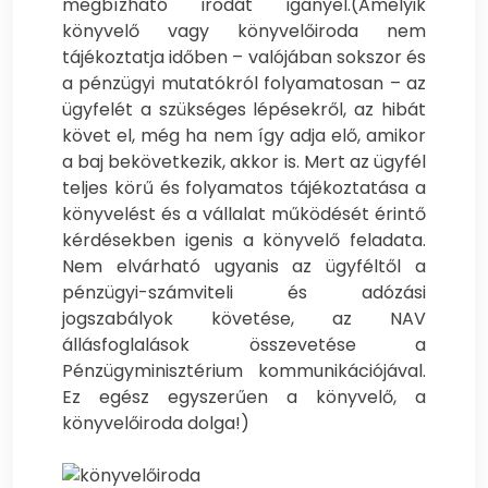
megbízható irodát igányel.
(Amelyik
könyvelő vagy könyvelőiroda nem
tájékoztatja időben – valójában sokszor és
a pénzügyi mutatókról folyamatosan – az
ügyfelét a szükséges lépésekről, az hibát
követ el, még ha nem így adja elő, amikor
a baj bekövetkezik, akkor is. Mert az ügyfél
teljes körű és folyamatos tájékoztatása a
könyvelést és a vállalat működését érintő
kérdésekben igenis a könyvelő feladata.
Nem elvárható ugyanis az ügyféltől a
pénzügyi-számviteli és adózási
jogszabályok követése, az NAV
állásfoglalások összevetése a
Pénzügyminisztérium kommunikációjával.
Ez egész egyszerűen a könyvelő, a
könyvelőiroda dolga!)