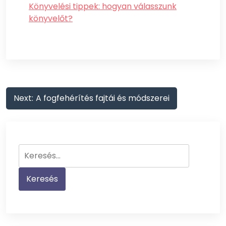
Könyvelési tippek: hogyan válasszunk
könyvelőt?
Bejegyzés
Next:
A fogfehérítés fajtái és módszerei
navigáció
Keresés: