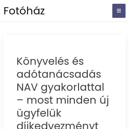
Skip
Fotóház
to
content
Könyvelés és
adótanácsadás
NAV gyakorlattal
– most minden új
ügyfelük
díjkedvezményt