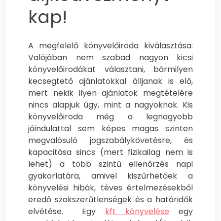
kap!
A megfelelő könyvelőiroda kiválasztása:
Valójában nem szabad nagyon kicsi
könyvelőirodákat választani, bármilyen
kecsegtető ajánlatokkal álljanak is elő,
mert nekik ilyen ajánlatok megtételére
nincs alapjuk úgy, mint a nagyoknak. Kis
könyvelőiroda még a legnagyobb
jóindulattal sem képes magas szinten
megvalósuló jogszabálykövetésre, és
kapacitása sincs (mert fizikailag nem is
lehet) a több szintű ellenőrzés napi
gyakorlatára, amivel kiszűrhetőek a
könyvelési hibák, téves értelmezésekből
eredő szakszerűtlenségek és a határidők
elvétése. Egy
kft könyvelése
egy