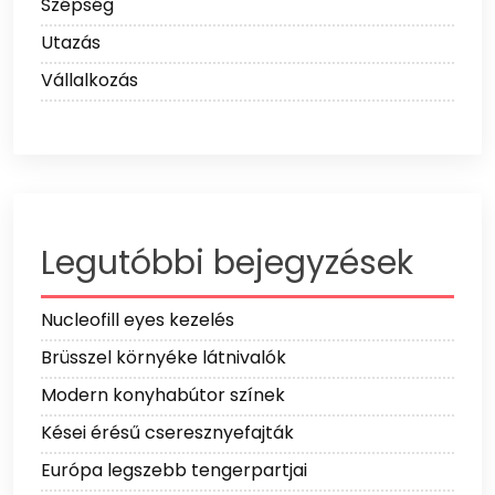
Szépség
Utazás
Vállalkozás
Legutóbbi bejegyzések
Nucleofill eyes kezelés
Brüsszel környéke látnivalók
Modern konyhabútor színek
Kései érésű cseresznyefajták
Európa legszebb tengerpartjai