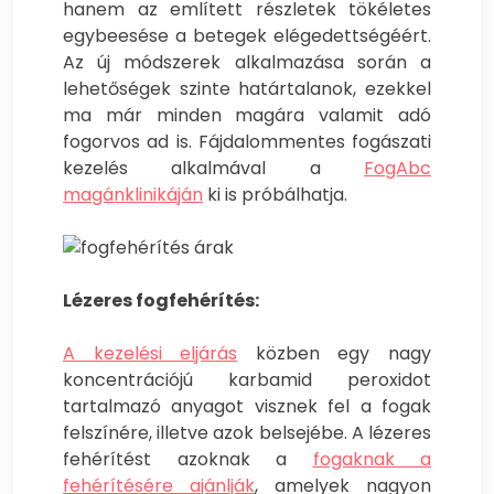
hanem az említett részletek tökéletes
egybeesése a betegek elégedettségéért.
Az új módszerek alkalmazása során a
lehetőségek szinte határtalanok, ezekkel
ma már minden magára valamit adó
fogorvos ad is. Fájdalommentes fogászati
kezelés alkalmával a
FogAbc
magánklinikáján
ki is próbálhatja.
Lézeres fogfehérítés:
A kezelési eljárás
közben egy nagy
koncentrációjú karbamid peroxidot
tartalmazó anyagot visznek fel a fogak
felszínére, illetve azok belsejébe. A lézeres
fehérítést azoknak a
fogaknak a
fehérítésére ajánlják
, amelyek nagyon