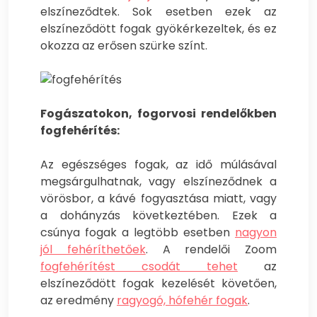
elszíneződtek. Sok esetben ezek az
elszíneződött fogak gyökérkezeltek, és ez
okozza az erősen szürke színt.
Fogászatokon, fogorvosi rendelőkben
fogfehérítés:
Az egészséges fogak, az idő múlásával
megsárgulhatnak, vagy elszíneződnek a
vörösbor, a kávé fogyasztása miatt, vagy
a dohányzás következtében. Ezek a
csúnya fogak a legtöbb esetben
nagyon
jól fehéríthetőek
. A rendelői Zoom
fogfehérítést csodát tehet
az
elszíneződött fogak kezelését követően,
az eredmény
ragyogó, hófehér fogak
.