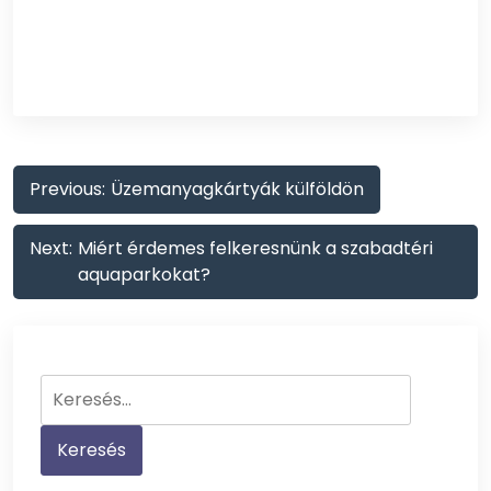
Bejegyzés
Previous:
Üzemanyagkártyák külföldön
navigáció
Next:
Miért érdemes felkeresnünk a szabadtéri
aquaparkokat?
Keresés: