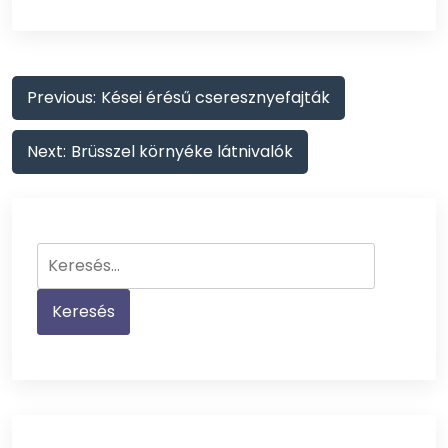
Bejegyzés
Previous:
Kései érésű cseresznyefajták
navigáció
Next:
Brüsszel környéke látnivalók
Keresés: