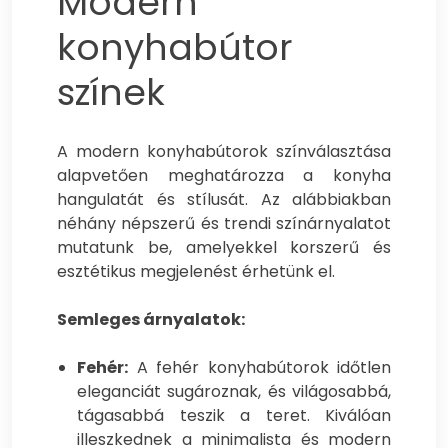
Modern
konyhabútor
színek
A modern konyhabútorok színválasztása
alapvetően meghatározza a konyha
hangulatát és stílusát.
Az alábbiakban
néhány népszerű és trendi színárnyalatot
mutatunk be, amelyekkel korszerű és
esztétikus megjelenést érhetünk el.
Semleges árnyalatok:
Fehér:
A fehér konyhabútorok időtlen
eleganciát sugároznak, és világosabbá,
tágasabbá teszik a teret. Kiválóan
illeszkednek a minimalista és modern