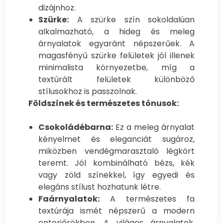
dizájnhoz.
Szürke:
A szürke szín sokoldalúan
alkalmazható, a hideg és meleg
árnyalatok egyaránt népszerűek. A
magasfényű szürke felületek jól illenek
minimalista környezetbe, míg a
textúrált felületek különböző
stílusokhoz is passzolnak.
Földszínek és természetes tónusok:
Csokoládébarna:
Ez a meleg árnyalat
kényelmet és eleganciát sugároz,
miközben vendégmarasztaló légkört
teremt. Jól kombinálható bézs, kék
vagy zöld színekkel, így egyedi és
elegáns stílust hozhatunk létre.
Faárnyalatok:
A természetes fa
textúrája ismét népszerű a modern
enteriőrökben. A világos árnyalatok,