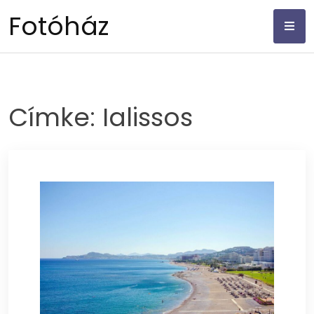
Skip
Fotóház
to
content
Címke:
Ialissos