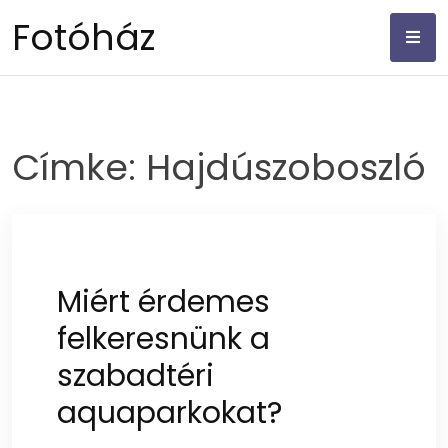
Skip
Fotóház
to
content
Címke:
Hajdúszoboszló
Miért érdemes
felkeresnünk a
szabadtéri
aquaparkokat?