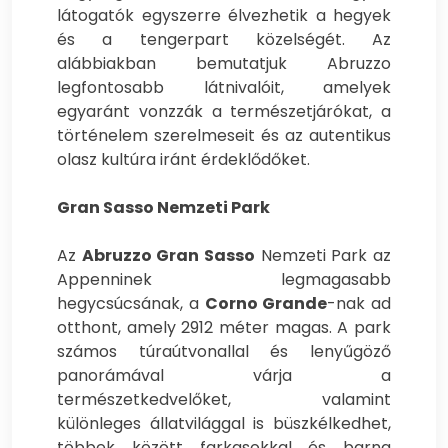
látogatók egyszerre élvezhetik a hegyek
és a tengerpart közelségét. Az
alábbiakban bemutatjuk Abruzzo
legfontosabb látnivalóit, amelyek
egyaránt vonzzák a természetjárókat, a
történelem szerelmeseit és az autentikus
olasz kultúra iránt érdeklődőket.
Gran Sasso Nemzeti Park
Az
Abruzzo Gran Sasso
Nemzeti Park az
Appenninek legmagasabb
hegycsúcsának, a
Corno Grande
-nak ad
otthont, amely 2912 méter magas. A park
számos túraútvonallal és lenyűgöző
panorámával várja a
természetkedvelőket, valamint
különleges állatvilággal is büszkélkedhet,
többek között farkasokkal és barna