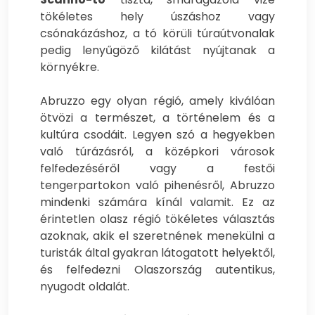
tökéletes hely úszáshoz vagy
csónakázáshoz, a tó körüli túraútvonalak
pedig lenyűgöző kilátást nyújtanak a
környékre.
Abruzzo egy olyan régió, amely kiválóan
ötvözi a természet, a történelem és a
kultúra csodáit. Legyen szó a hegyekben
való túrázásról, a középkori városok
felfedezéséről vagy a festői
tengerpartokon való pihenésről, Abruzzo
mindenki számára kínál valamit. Ez az
érintetlen olasz régió tökéletes választás
azoknak, akik el szeretnének menekülni a
turisták által gyakran látogatott helyektől,
és felfedezni Olaszország autentikus,
nyugodt oldalát.