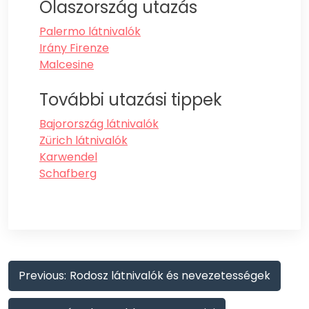
Olaszország utazás
Palermo látnivalók
Irány Firenze
Malcesine
További utazási tippek
Bajorország látnivalók
Zürich látnivalók
Karwendel
Schafberg
Bejegyzés
Previous:
Rodosz látnivalók és nevezetességek
navigáció