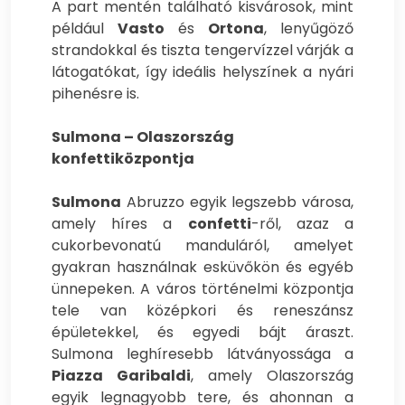
A part mentén található kisvárosok, mint
például
Vasto
és
Ortona
, lenyűgöző
strandokkal és tiszta tengervízzel várják a
látogatókat, így ideális helyszínek a nyári
pihenésre is.
Sulmona – Olaszország
konfettiközpontja
Sulmona
Abruzzo egyik legszebb városa,
amely híres a
confetti
-ről, azaz a
cukorbevonatú manduláról, amelyet
gyakran használnak esküvőkön és egyéb
ünnepeken. A város történelmi központja
tele van középkori és reneszánsz
épületekkel, és egyedi bájt áraszt.
Sulmona leghíresebb látványossága a
Piazza Garibaldi
, amely Olaszország
egyik legnagyobb tere, és ahonnan a