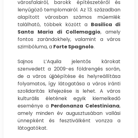
városfalairól, barokk építészetéről és
lenyűgöző templomairól. Az 13. században
alapított városban számos műemlék
található, többek között a
Basilica di
Santa Maria di Collemaggio
, amely
fontos zarándokhely, valamint a város
szimbóluma, a
Forte Spagnolo
.
Sajnos L’Aquila jelentős károkat
szenvedett a 2009-es földrengés során,
de a város újjáépítése és helyreállítása
folyamatos, így látogatása a város iránti
szolidaritás kifejezése is lehet. A város
kulturális életének egyik kiemelkedő
eseménye a
Perdonanza Celestiniana
,
amely minden év augusztusában vallási
ünnepként és fesztiválként vonzza a
látogatókat.