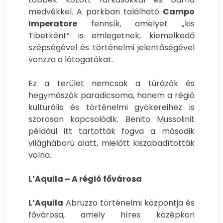
medvékkel. A parkban található
Campo
Imperatore
fennsík, amelyet „kis
Tibetként” is emlegetnek, kiemelkedő
szépségével és történelmi jelentőségével
vonzza a látogatókat.
Ez a terület nemcsak a túrázók és
hegymászók paradicsoma, hanem a régió
kulturális és történelmi gyökereihez is
szorosan kapcsolódik. Benito Mussolinit
például itt tartották fogva a második
világháború alatt, mielőtt kiszabadították
volna.
L’Aquila – A régió fővárosa
L’Aquila
Abruzzo történelmi központja és
fővárosa, amely híres középkori