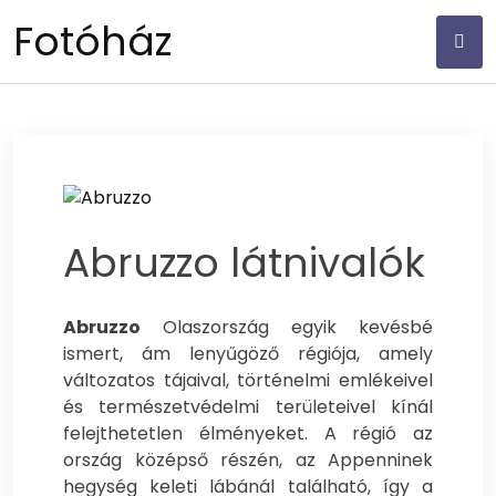
Skip
Fotóház
to
content
Abruzzo látnivalók
Abruzzo
Olaszország egyik kevésbé
ismert, ám lenyűgöző régiója, amely
változatos tájaival, történelmi emlékeivel
és természetvédelmi területeivel kínál
felejthetetlen élményeket.
A régió az
ország középső részén, az Appenninek
hegység keleti lábánál található, így a