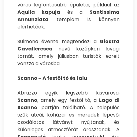
város legfontosabb épületei, például az
Aquila kapuja
és a
Santissima
Annunziata
templom is könnyen
elérhetőek.
Sulmona évente megrendezi a
Giostra
Cavalleresca
nevű középkori lovagi
tornát, amely júliusban turisták ezreit
vonzza a városba.
Scanno – A festői tó és falu
Abruzzo egyik legszebb kisvárosa,
Scanno
, amely egy festői tó, a
Lago di
Scanno
partján található. A település
szűk utcái, kőházai és meredek lépcsői
csodálatos látványt nyújtanak, és
különleges atmoszférát árasztanak. A
Scanno-tó
tiszta, smaragdzöld vize